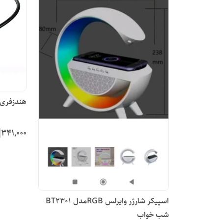
هندزفری ب
۳۴۱٬۰۰۰
اسپیکر شارژر وایرلس RGBمدل BT2301
شب خواب