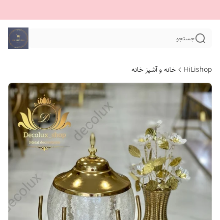
جستجو
HiLishop
خانه و آشپز خانه