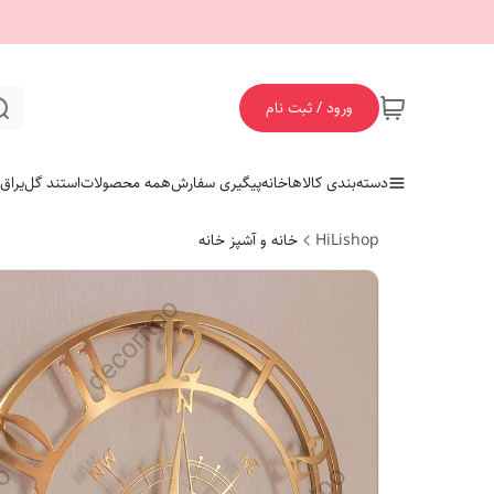
ورود / ثبت نام
دسته‌بندی کالاها
خانه
پیگیری سفارش
همه محصولات
استند گل
یراق
HiLishop
خانه و آشپز خانه