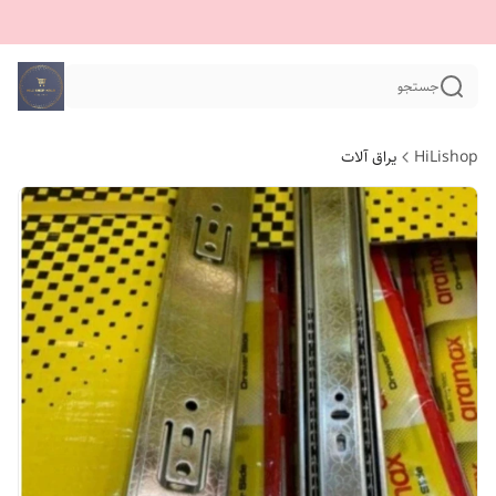
جستجو
HiLishop
یراق آلات