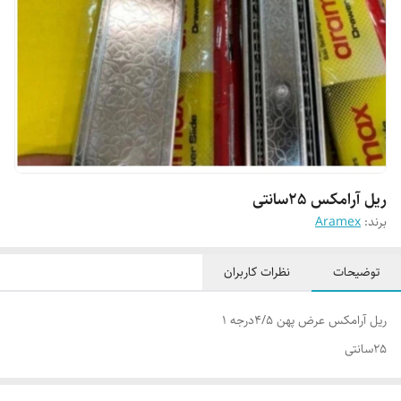
ریل آرامکس 25سانتی
برند:
Aramex
توضیحات
نظرات کاربران
ریل آرامکس عرض پهن 4/5درجه 1
25سانتی