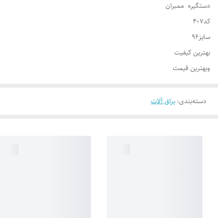
دستگیره ممبران
کد407
سایز96
بهترین کیفیت
وبهترین قیمت
دسته‌بندی
:
یراق آلات