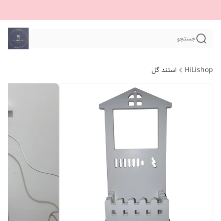
جستجو
HiLishop
استند گل