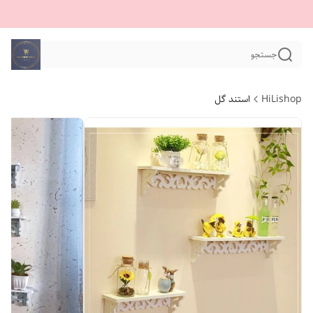
جستجو
HiLishop
استند گل