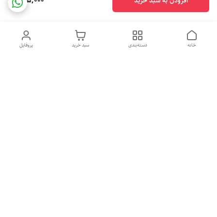
725,000
افزودن به سبد خرید
خانه
دسته‌بندی
سبد خرید
پروفایل
دسترسی سریع
تماس با ما
شکایات
درباره ما
قوانین و مقررات
سیاست حریم خصوصی
هفت روز هفته ، ۲۴ ساعت شبانه‌روز پاسخگوی شما هستیم