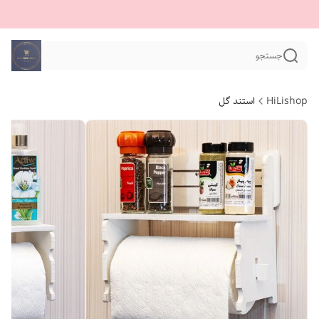
جستجو
HiLishop
استند گل