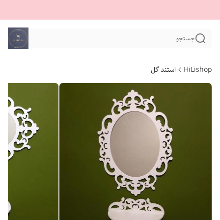
جستجو
HiLishop
استند گل