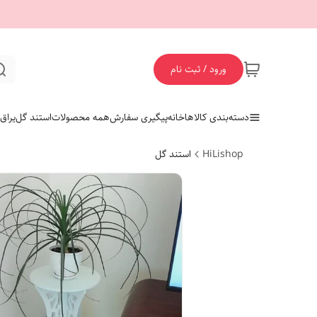
ورود / ثبت نام
دسته‌بندی کالاها
خانه
پیگیری سفارش
همه محصولات
استند گل
یراق
HiLishop
استند گل