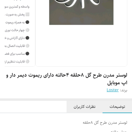
لوستر مدرن طرح گل 8حلقه 4حالته دارای ریموت دیمر دار و
اپ موبایل
برند:
Loster
توضیحات
نظرات کاربران
لوستر مدرن طرح گل 8حلقه