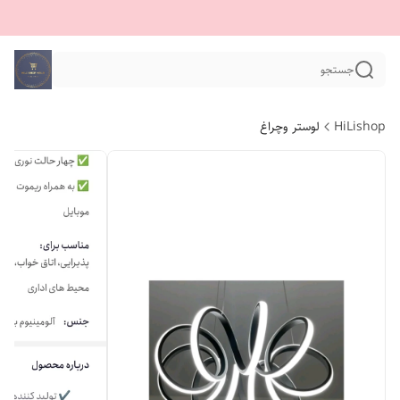
جستجو
HiLishop
لوستر وچراغ