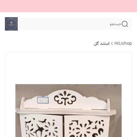
جستجو
HiLishop
استند گل