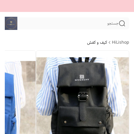
جستجو
HiLishop
کیف و کفش