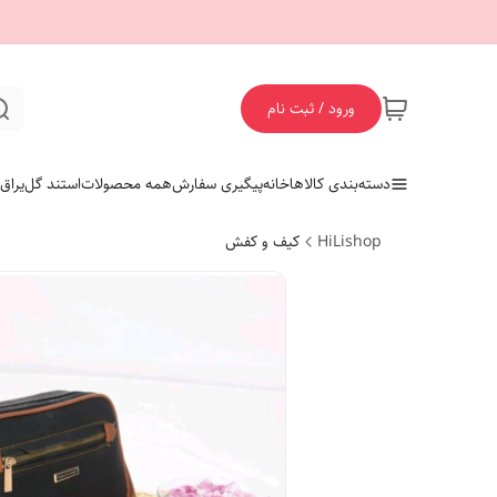
ورود / ثبت نام
دسته‌بندی کالاها
خانه
پیگیری سفارش
همه محصولات
استند گل
یراق
HiLishop
کیف و کفش