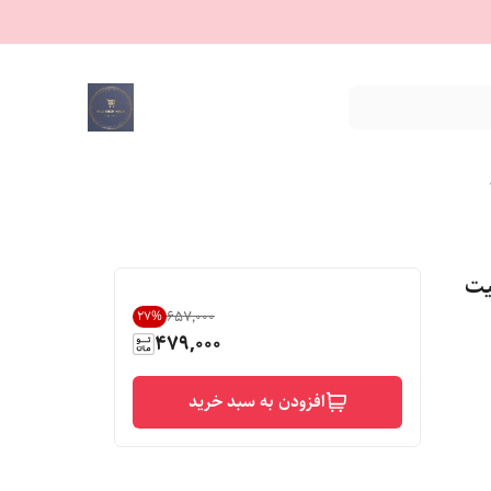
یت
۶۵۷٬۰۰۰
27
%
479,000
افزودن به سبد خرید