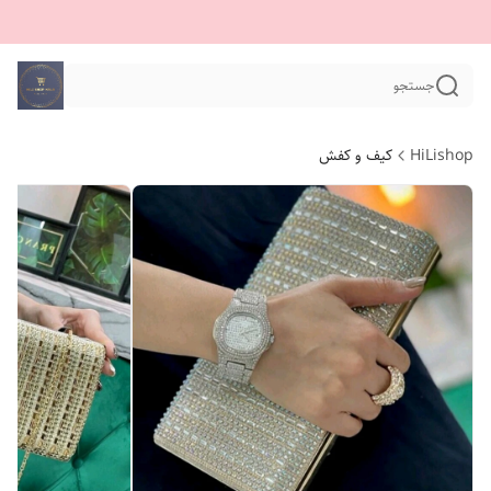
جستجو
HiLishop
کیف و کفش