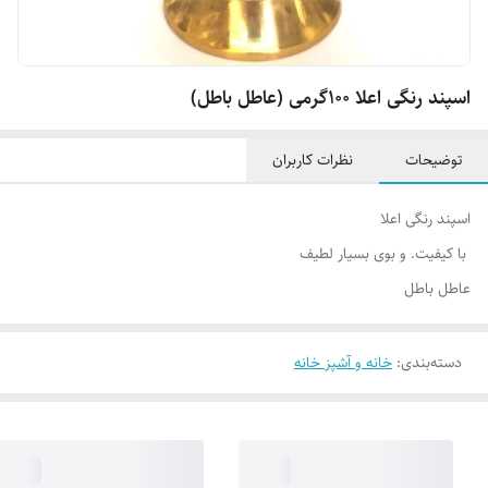
اسپند رنگی اعلا 100گرمی (عاطل باطل)
توضیحات
نظرات کاربران
اسپند رنگی اعلا
با کیفیت. و بوی بسیار لطیف
عاطل باطل
دسته‌بندی
:
خانه و آشپز خانه