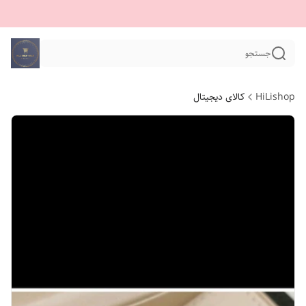
جستجو
HiLishop
کالای دیجیتال