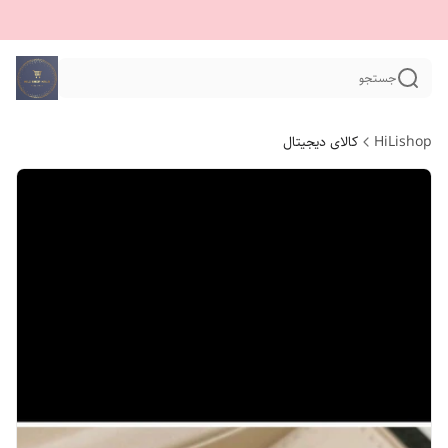
جستجو
HiLishop
کالای دیجیتال