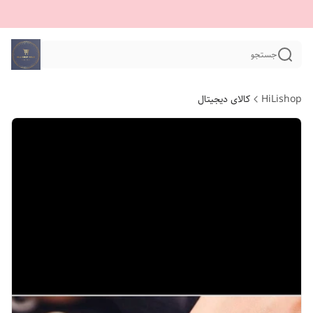
جستجو
HiLishop
کالای دیجیتال