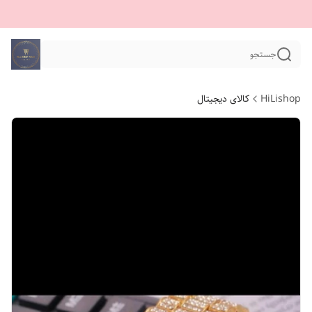
جستجو
HiLishop
کالای دیجیتال