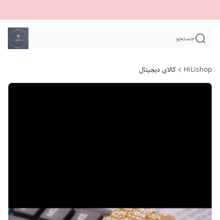
جستجو
HiLishop
کالای دیجیتال