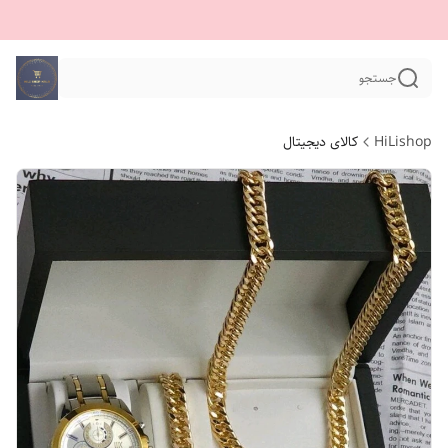
جستجو
HiLishop
کالای دیجیتال