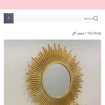
جستجو
HiLishop
استند گل