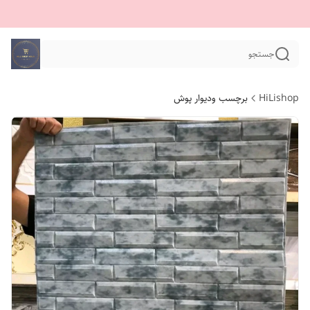
جستجو
HiLishop
برچسب ودیوار پوش