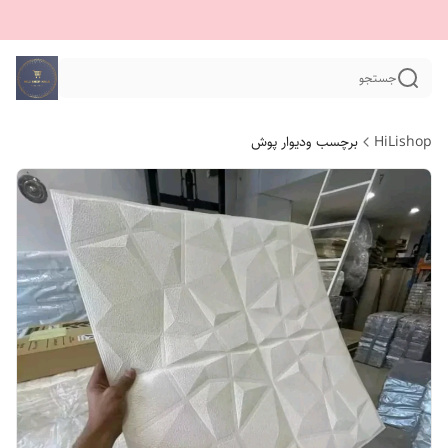
جستجو
HiLishop
برچسب ودیوار پوش