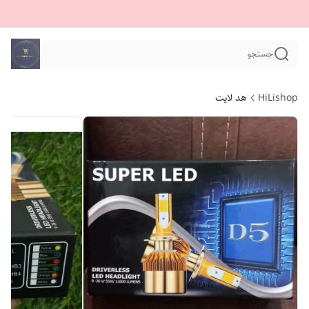
جستجو
HiLishop
هد لایت