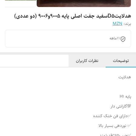
هدلایتD5سفید جفت اصلی پایه 9005و9006 (دو عددی)
برند:
MZN
11ماهه
توضیحات
نظرات کاربران
هدلایت
پایه H1
💯گارانتی دار
✅دارای فن خنک کننده
✅ نوردهی بسیار بالا
✅چیپcspقدرتمند