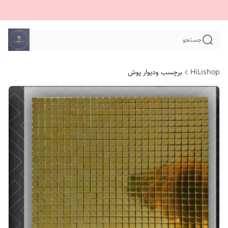
جستجو
HiLishop
برچسب ودیوار پوش