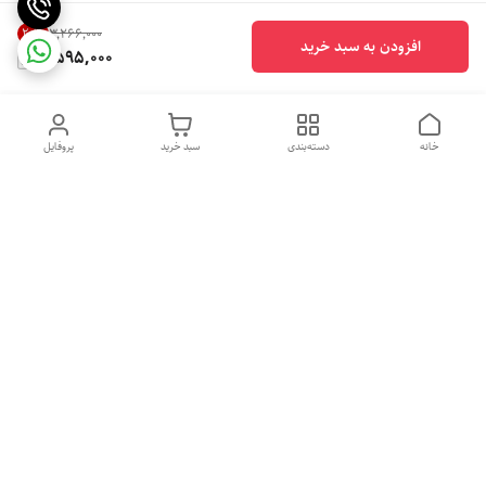
20
%
۳٬۲۶۶٬۰۰۰
افزودن به سبد خرید
2,595,000
خانه
دسته‌بندی
سبد خرید
پروفایل
دسترسی سریع
تماس با ما
شکایات
درباره ما
قوانین و مقررات
سیاست حریم خصوصی