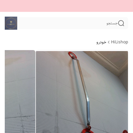
جستجو
HiLishop
خودرو