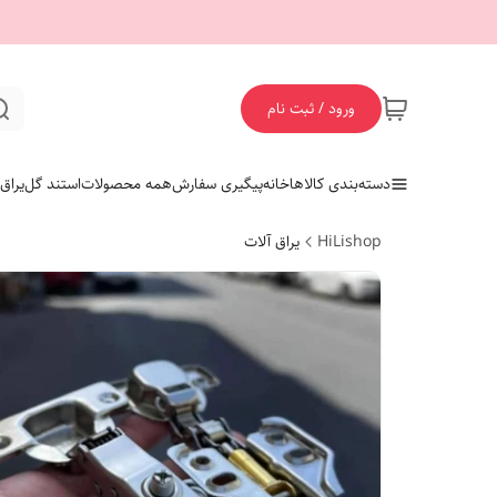
ورود / ثبت نام
دسته‌بندی کالاها
خانه
پیگیری سفارش
همه محصولات
استند گل
یراق
HiLishop
یراق آلات