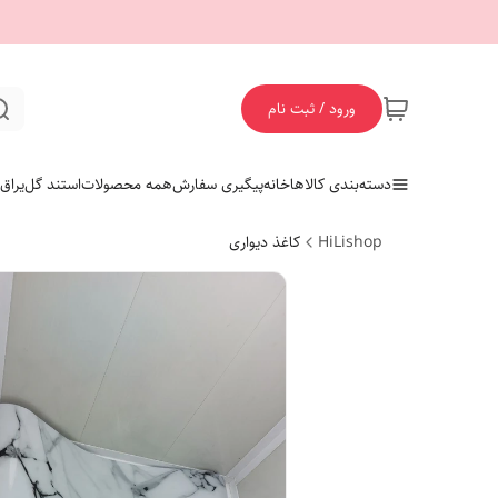
ورود / ثبت نام
دسته‌بندی کالاها
خانه
پیگیری سفارش
همه محصولات
استند گل
یراق
HiLishop
کاغذ دیواری